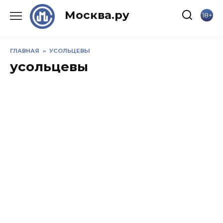
Skip
Москва.ру
18+
to
content
ГЛАВНАЯ
»
УСОЛЬЦЕВЫ
усольцевы