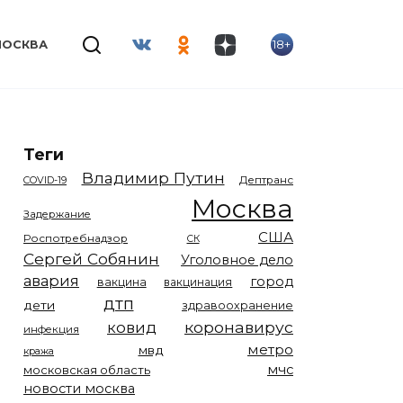
18+
МОСКВА
Теги
Владимир Путин
COVID-19
Дептранс
Москва
Задержание
США
Роспотребнадзор
СК
Сергей Собянин
Уголовное дело
авария
город
вакцина
вакцинация
дтп
дети
здравоохранение
коронавирус
ковид
инфекция
метро
мвд
кража
мчс
московская область
новости москва