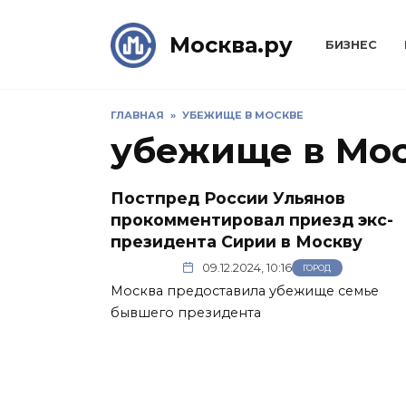
Skip
to
Москва.ру
БИЗНЕС
content
ГЛАВНАЯ
»
УБЕЖИЩЕ В МОСКВЕ
убежище в Мо
Постпред России Ульянов
прокомментировал приезд экс-
президента Сирии в Москву
09.12.2024, 10:16
ГОРОД
Москва предоставила убежище семье
бывшего президента