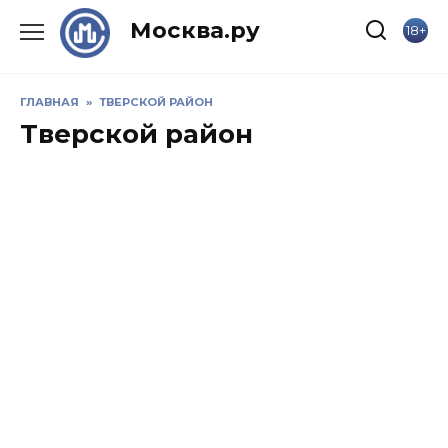
Skip
Москва.ру
18+
to
content
ГЛАВНАЯ
»
ТВЕРСКОЙ РАЙОН
Тверской район