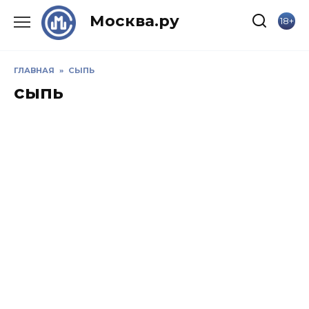
Skip
Москва.ру
18+
to
content
ГЛАВНАЯ
»
СЫПЬ
сыпь