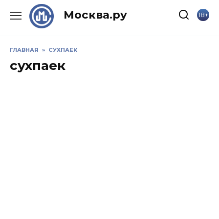
Skip
Москва.ру
18+
to
content
ГЛАВНАЯ
»
СУХПАЕК
сухпаек