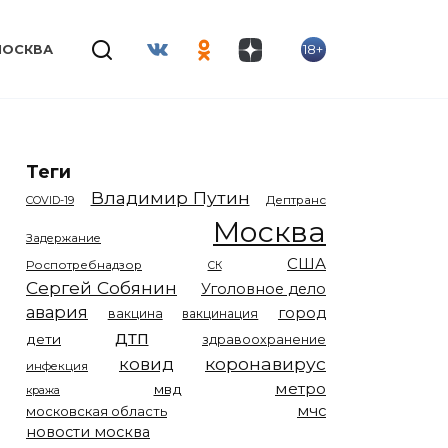
18+
МОСКВА
Теги
Владимир Путин
COVID-19
Дептранс
Москва
Задержание
США
Роспотребнадзор
СК
Сергей Собянин
Уголовное дело
авария
город
вакцина
вакцинация
дтп
дети
здравоохранение
коронавирус
ковид
инфекция
метро
мвд
кража
мчс
московская область
новости москва