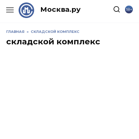
Skip
Москва.ру
18+
to
content
ГЛАВНАЯ
»
СКЛАДСКОЙ КОМПЛЕКС
складской комплекс