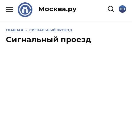
Skip
Москва.ру
18+
to
content
ГЛАВНАЯ
»
СИГНАЛЬНЫЙ ПРОЕЗД
Сигнальный проезд