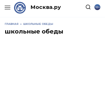
Skip
Москва.ру
18+
to
content
ГЛАВНАЯ
»
ШКОЛЬНЫЕ ОБЕДЫ
школьные обеды