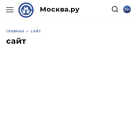
Skip
Москва.ру
18+
to
content
ГЛАВНАЯ
»
САЙТ
сайт