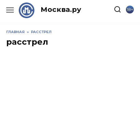
Skip
Москва.ру
18+
to
content
ГЛАВНАЯ
»
РАССТРЕЛ
расстрел