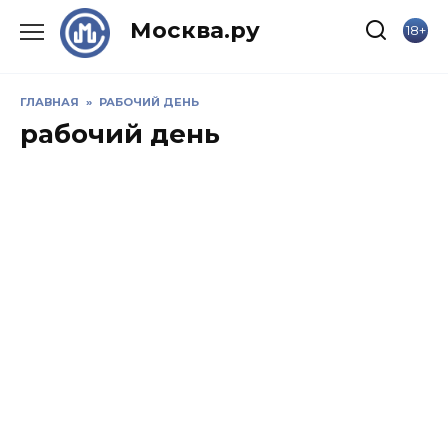
Skip
Москва.ру
18+
to
content
ГЛАВНАЯ
»
РАБОЧИЙ ДЕНЬ
рабочий день