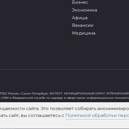
Бизнес
Экономика
Афиша
Вакансии
Медицина
022 Россия, г.Санкт-Петербург, ВН.ТЕР.Г. МУНИЦИПАЛЬНЫЙ ОКРУГ АПТЕКАРСКИЙ 
е СМИ в Федеральной службе по надзору в сфере связи, информационных технолог
ст"
ещаемости сайта. Это позволяет собирать анонимизи
ть сайт, вы соглашаетесь с
Политикой обработки пер
х Федеральным законом от 29 декабря 2010 года № 436-ФЗ «О защите детей от инф
зательна. Использование материалов mockva.ru в коммерческих целях без письме
тах infox