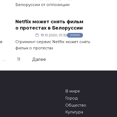
Белоруссии от оппозиции
Netflix может снять фильм
о протестах в Белоруссии
19.10.2020, 01:32
В МИРЕ
в
Стриминг-сервис Netflix может снять
фильм о протестах
…
11
Далее
В мире
Город
Общество
Культура