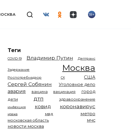
18+
МОСКВА
Теги
Владимир Путин
COVID-19
Дептранс
Москва
Задержание
США
Роспотребнадзор
СК
Сергей Собянин
Уголовное дело
авария
город
вакцина
вакцинация
дтп
дети
здравоохранение
коронавирус
ковид
инфекция
метро
мвд
кража
мчс
московская область
новости москва