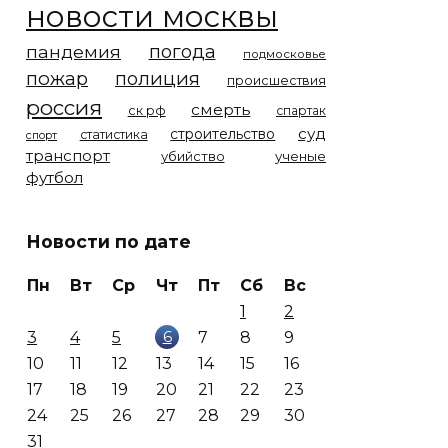
новости москвы
погода
пандемия
подмосковье
пожар
полиция
происшествия
россия
смерть
ск рф
спартак
суд
строительство
статистика
спорт
транспорт
убийство
ученые
футбол
Новости по дате
Пн
Вт
Ср
Чт
Пт
Сб
Вс
1
2
6
3
4
5
7
8
9
10
11
12
13
14
15
16
17
18
19
20
21
22
23
24
25
26
27
28
29
30
31