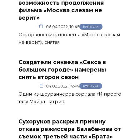
возможность продолжения
фильма «Москва слезам не
верит»
06.04.2022, 10:45
КУЛЬТУРА
Оскораносная кинолента «Москва слезам
не верит», снятая
Создатели сиквела «Секса в
большом городе» намерены
снять второй сезон
04.02.2022, 14:44
КУЛЬТУРА
е
Один из шоураннеров сериала «И просто
так» Майкл Патрик
Сухоруков раскрыл причину
отказа режиссера Балабанова от
съемок третьей части «Брата»