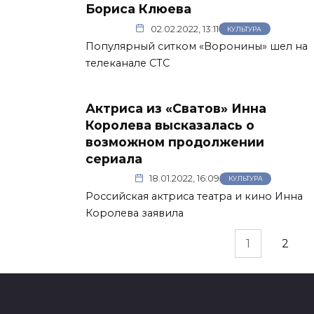
Бориса Клюева
02.02.2022, 13:11
КУЛЬТУРА
Популярный ситком «Воронины» шел на
телеканале СТС
Актриса из «Сватов» Инна
Королева высказалась о
возможном продолжении
сериала
18.01.2022, 16:09
КУЛЬТУРА
Российская актриса театра и кино Инна
Королева заявила
Пагинация
1
2
записей