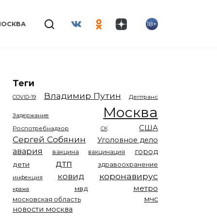
18+
МОСКВА
Теги
Владимир Путин
COVID-19
Дептранс
Москва
Задержание
США
Роспотребнадзор
СК
Сергей Собянин
Уголовное дело
авария
город
вакцина
вакцинация
дтп
дети
здравоохранение
коронавирус
ковид
инфекция
метро
мвд
кража
мчс
московская область
новости москва