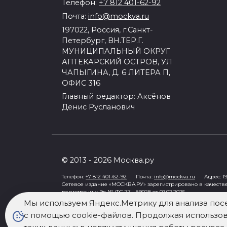
Телефон:
+7 812 401-62-92
Почта:
info@mockva.ru
197022, Россия, г.Санкт-
Петербург, ВН.ТЕР.Г.
МУНИЦИПАЛЬНЫЙ ОКРУГ
АПТЕКАРСКИЙ ОСТРОВ, УЛ
ЧАПЫГИНА, Д. 6 ЛИТЕРА П,
ОФИС 316
Главный редактор: Аксёнов
Денис Русланович
© 2013 - 2026 Москва.ру
Телефон:
+7 812 401-62-92
Почта:
info@mockva.ru
Адрес: 197
Сетевое издание «МОСКВА.РУ» зарегистрировано в качеств
регистрации: Эл № ФС 77 - 89028 от 07.02.2025
Учредитель: Общество с ограниченной ответственностью "Ро
Мы используем Яндекс.Метрику для анализа пос
Генеральный директор: Третьяков Олег Александрович
с помощью cookie-файлов. Продолжая использова
Знак информационной продукции в случаях, предусмотренны
При цитировании информации гиперссылка на mockva.ru обя