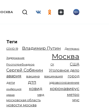
18+
МОСКВА
Теги
Владимир Путин
COVID-19
Дептранс
Москва
Задержание
США
Роспотребнадзор
СК
Сергей Собянин
Уголовное дело
авария
город
вакцина
вакцинация
дтп
дети
здравоохранение
коронавирус
ковид
инфекция
метро
мвд
кража
мчс
московская область
новости москва