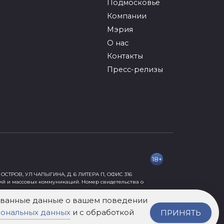
Подмосковье
Компании
Мэрия
О нас
Контакты
Пресс-релизы
18+
ОСТРОВ, УЛ ЧАПЫГИНА, Д. 6 ЛИТЕРА П, ОФИС 316
ий и массовых коммуникаций. Номер свидетельства о
рованные данные о вашем поведении
сональных данных
и с обработкой
ПРИНЯТЬ
ормации, причиняющей вред их здоровью и развитию» 18+.
нного разрешения издания не допускается.