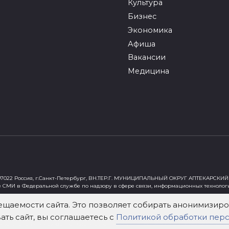
Культура
Бизнес
Экономика
Афиша
Вакансии
Медицина
022 Россия, г.Санкт-Петербург, ВН.ТЕР.Г. МУНИЦИПАЛЬНЫЙ ОКРУГ АПТЕКАРСКИЙ 
е СМИ в Федеральной службе по надзору в сфере связи, информационных технолог
ст"
ещаемости сайта. Это позволяет собирать анонимизи
ть сайт, вы соглашаетесь с
Политикой обработки пер
х Федеральным законом от 29 декабря 2010 года № 436-ФЗ «О защите детей от инф
зательна. Использование материалов mockva.ru в коммерческих целях без письме