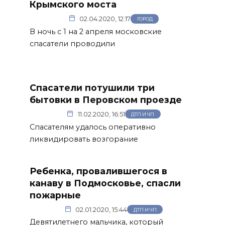
Крымского моста
02.04.2020, 12:17
ГОРОД
В ночь с 1 на 2 апреля московские
спасатели проводили
Спасатели потушили три
бытовки в Перовском проезде
11.02.2020, 16:51
ДТП И ЧП
Спасателям удалось оперативно
ликвидировать возгорание
Ребенка, провалившегося в
канаву в Подмосковье, спасли
пожарные
02.01.2020, 15:44
ДТП И ЧП
Девятилетнего мальчика, который