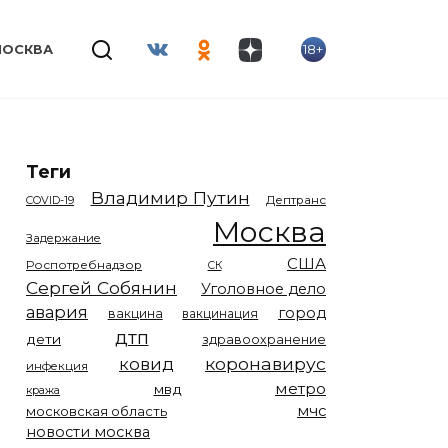
18+
МОСКВА
Теги
Владимир Путин
COVID-19
Дептранс
Москва
Задержание
США
Роспотребнадзор
СК
Сергей Собянин
Уголовное дело
авария
город
вакцина
вакцинация
дтп
дети
здравоохранение
коронавирус
ковид
инфекция
метро
мвд
кража
мчс
московская область
новости москва