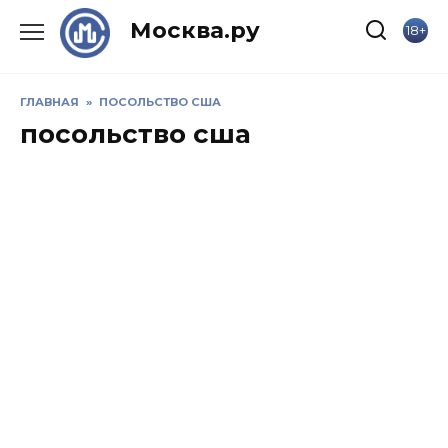
Skip
Москва.ру
18+
to
content
ГЛАВНАЯ
»
ПОСОЛЬСТВО США
посольство сша