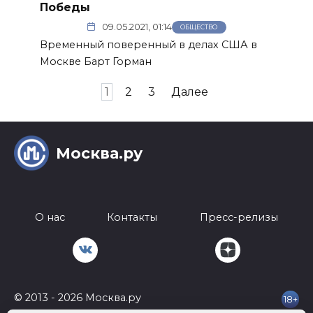
Победы
09.05.2021, 01:14
ОБЩЕСТВО
Временный поверенный в делах США в
Москве Барт Горман
Пагинация
1
2
3
Далее
записей
Москва.ру
О нас
Контакты
Пресс-релизы
© 2013 - 2026 Москва.ру
18+