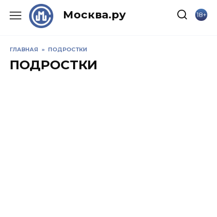
Skip
Москва.ру
18+
to
content
ГЛАВНАЯ
»
ПОДРОСТКИ
ПОДРОСТКИ