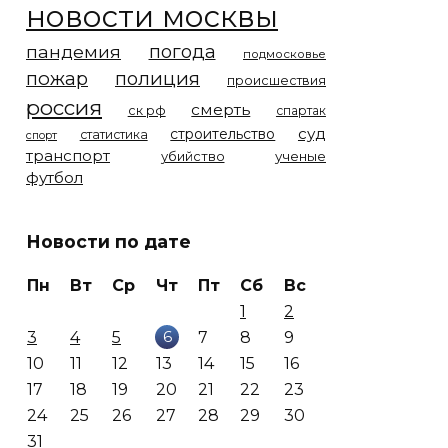
новости москвы
погода
пандемия
подмосковье
пожар
полиция
происшествия
россия
смерть
ск рф
спартак
суд
строительство
статистика
спорт
транспорт
убийство
ученые
футбол
Новости по дате
Пн
Вт
Ср
Чт
Пт
Сб
Вс
1
2
6
3
4
5
7
8
9
10
11
12
13
14
15
16
17
18
19
20
21
22
23
24
25
26
27
28
29
30
31