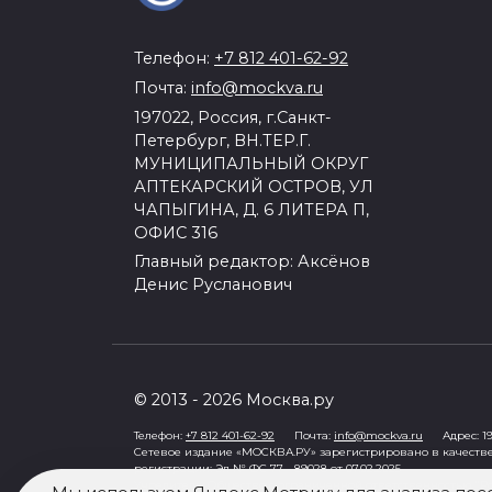
Телефон:
+7 812 401-62-92
Почта:
info@mockva.ru
197022, Россия, г.Санкт-
Петербург, ВН.ТЕР.Г.
МУНИЦИПАЛЬНЫЙ ОКРУГ
АПТЕКАРСКИЙ ОСТРОВ, УЛ
ЧАПЫГИНА, Д. 6 ЛИТЕРА П,
ОФИС 316
Главный редактор: Аксёнов
Денис Русланович
© 2013 - 2026 Москва.ру
Телефон:
+7 812 401-62-92
Почта:
info@mockva.ru
Адрес: 197
Сетевое издание «МОСКВА.РУ» зарегистрировано в качеств
регистрации: Эл № ФС 77 - 89028 от 07.02.2025
Учредитель: Общество с ограниченной ответственностью "Ро