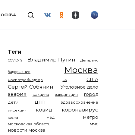
18+
МОСКВА
Теги
Владимир Путин
COVID-19
Дептранс
Москва
Задержание
США
Роспотребнадзор
СК
Сергей Собянин
Уголовное дело
авария
город
вакцина
вакцинация
дтп
дети
здравоохранение
коронавирус
ковид
инфекция
метро
мвд
кража
мчс
московская область
новости москва