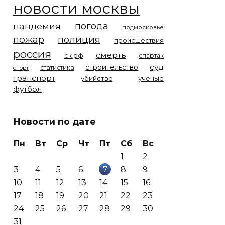
новости москвы
погода
пандемия
подмосковье
пожар
полиция
происшествия
россия
смерть
ск рф
спартак
суд
строительство
статистика
спорт
транспорт
убийство
ученые
футбол
Новости по дате
Пн
Вт
Ср
Чт
Пт
Сб
Вс
1
2
7
3
4
5
6
8
9
10
11
12
13
14
15
16
17
18
19
20
21
22
23
24
25
26
27
28
29
30
31