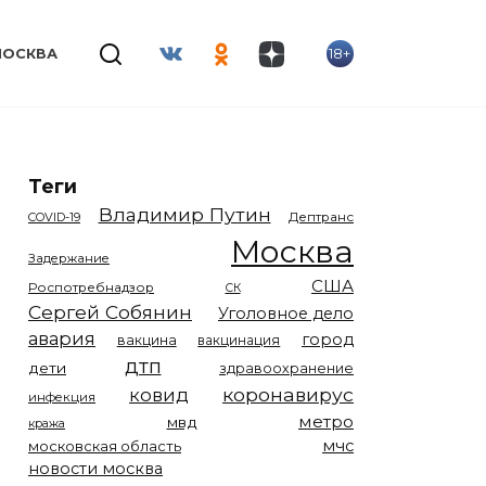
18+
МОСКВА
Теги
Владимир Путин
COVID-19
Дептранс
Москва
Задержание
США
Роспотребнадзор
СК
Сергей Собянин
Уголовное дело
авария
город
вакцина
вакцинация
дтп
дети
здравоохранение
коронавирус
ковид
инфекция
метро
мвд
кража
мчс
московская область
новости москва