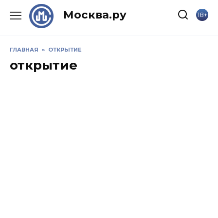
Skip
Москва.ру
18+
to
content
ГЛАВНАЯ
»
ОТКРЫТИЕ
открытие