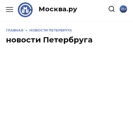
Skip
Москва.ру
18+
to
content
ГЛАВНАЯ
»
НОВОСТИ ПЕТЕРБРУГА
новости Петербруга