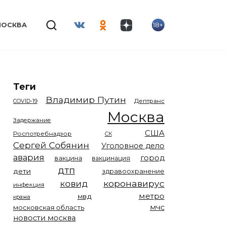
18+
МОСКВА
Теги
Владимир Путин
COVID-19
Дептранс
Москва
Задержание
США
Роспотребнадзор
СК
Сергей Собянин
Уголовное дело
авария
город
вакцина
вакцинация
дтп
дети
здравоохранение
коронавирус
ковид
инфекция
метро
мвд
кража
мчс
московская область
новости москва