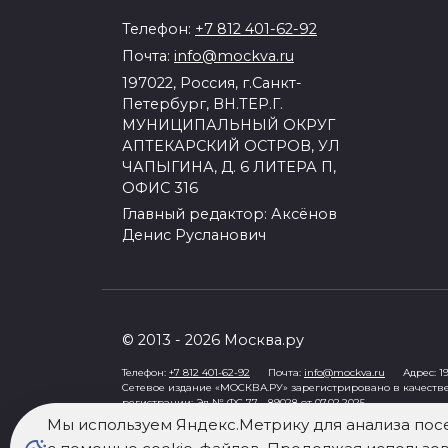
Телефон:
+7 812 401-62-92
Почта:
info@mockva.ru
197022, Россия, г.Санкт-
Петербург, ВН.ТЕР.Г.
МУНИЦИПАЛЬНЫЙ ОКРУГ
АПТЕКАРСКИЙ ОСТРОВ, УЛ
ЧАПЫГИНА, Д. 6 ЛИТЕРА П,
ОФИС 316
Главный редактор: Аксёнов
Денис Русланович
© 2013 - 2026 Москва.ру
Телефон:
+7 812 401-62-92
Почта:
info@mockva.ru
Адрес: 197
Сетевое издание «МОСКВА.РУ» зарегистрировано в качеств
регистрации: Эл № ФС 77 - 89028 от 07.02.2025
Учредитель: Общество с ограниченной ответственностью "Ро
Мы используем Яндекс.Метрику для анализа пос
Генеральный директор: Третьяков Олег Александрович
Знак информационной продукции в случаях, предусмотренны