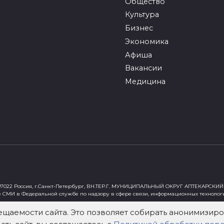
Общество
Культура
Бизнес
Экономика
Афиша
Вакансии
Медицина
022 Россия, г.Санкт-Петербург, ВН.ТЕР.Г. МУНИЦИПАЛЬНЫЙ ОКРУГ АПТЕКАРСКИЙ 
е СМИ в Федеральной службе по надзору в сфере связи, информационных технолог
ст"
ещаемости сайта. Это позволяет собирать анонимизи
х Федеральным законом от 29 декабря 2010 года № 436-ФЗ «О защите детей от инф