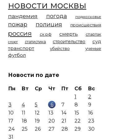
новости москвы
погода
пандемия
подмосковье
пожар
полиция
происшествия
россия
смерть
ск рф
спартак
суд
строительство
статистика
спорт
транспорт
убийство
ученые
футбол
Новости по дате
Пн
Вт
Ср
Чт
Пт
Сб
Вс
1
2
6
3
4
5
7
8
9
10
11
12
13
14
15
16
17
18
19
20
21
22
23
24
25
26
27
28
29
30
31