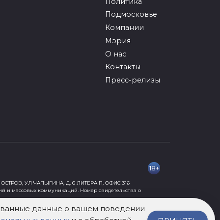
Политика
Подмосковье
Компании
Мэрия
О нас
Контакты
Пресс-релизы
18+
ОСТРОВ, УЛ ЧАПЫГИНА, Д. 6 ЛИТЕРА П, ОФИС 316
ий и массовых коммуникаций. Номер свидетельства о
рованные данные о вашем поведении
ормации, причиняющей вред их здоровью и развитию» 18+.