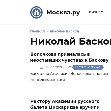
Skip
to
Москва.ру
БИЗНЕС
content
ГЛАВНАЯ
»
НИКОЛАЙ БАСКОВ
Николай Баско
Волочкова призналась в
неостывших чувствах к Баскову
30.04.2026, 18:49
ИНТЕРЕСНО СЕЙЧАС
Балерина Анастасия Волочкова в новом
интервью заявила
Ректору Академии русского
балета Цискаридзе вручили