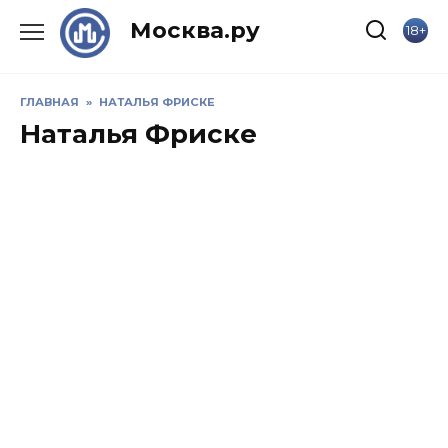
Skip
Москва.ру
18+
to
content
ГЛАВНАЯ
»
НАТАЛЬЯ ФРИСКЕ
Наталья Фриске