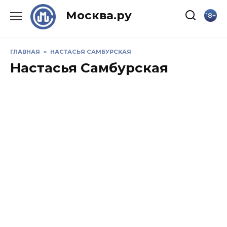
Skip
Москва.ру
18+
to
content
ГЛАВНАЯ
»
НАСТАСЬЯ САМБУРСКАЯ
Настасья Самбурская