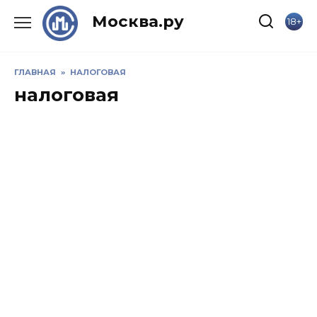
Skip
Москва.ру
18+
to
content
ГЛАВНАЯ
»
НАЛОГОВАЯ
налоговая