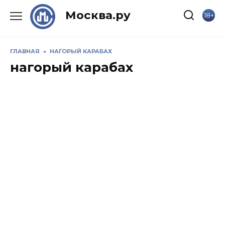
Skip
Москва.ру
18+
to
content
ГЛАВНАЯ
»
НАГОРЫЙ КАРАБАХ
нагорый карабах