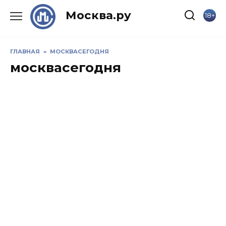
Skip
Москва.ру
18+
to
content
ГЛАВНАЯ
»
МОСКВАСЕГОДНЯ
москвасегодня