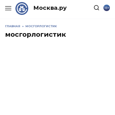
Skip
Москва.ру
18+
to
content
ГЛАВНАЯ
»
МОСГОРЛОГИСТИК
мосгорлогистик