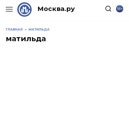
Skip
Москва.ру
18+
to
content
ГЛАВНАЯ
»
МАТИЛЬДА
матильда