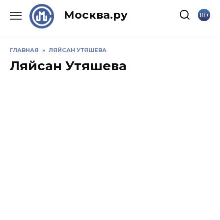
Skip
Москва.ру
18+
to
content
ГЛАВНАЯ
»
ЛЯЙСАН УТЯШЕВА
Ляйсан Утяшева