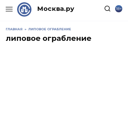
Skip
Москва.ру
18+
to
content
ГЛАВНАЯ
»
ЛИПОВОЕ ОГРАБЛЕНИЕ
липовое ограбление