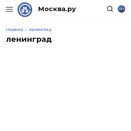
Skip
Москва.ру
18+
to
content
ГЛАВНАЯ
»
ЛЕНИНГРАД
ленинград