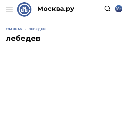
Skip
Москва.ру
18+
to
content
ГЛАВНАЯ
»
ЛЕБЕДЕВ
лебедев