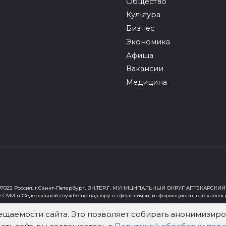
Общество
Культура
Бизнес
Экономика
Афиша
Вакансии
Медицина
022 Россия, г.Санкт-Петербург, ВН.ТЕР.Г. МУНИЦИПАЛЬНЫЙ ОКРУГ АПТЕКАРСКИЙ 
е СМИ в Федеральной службе по надзору в сфере связи, информационных технолог
ст"
ещаемости сайта. Это позволяет собирать анонимизи
х Федеральным законом от 29 декабря 2010 года № 436-ФЗ «О защите детей от инф