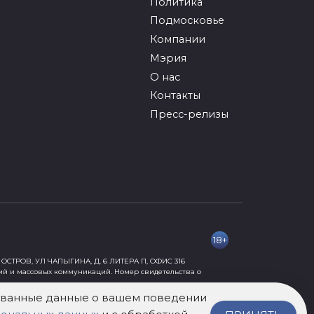
Политика
Подмосковье
Компании
Мэрия
О нас
Контакты
Пресс-релизы
18+
ОСТРОВ, УЛ ЧАПЫГИНА, Д. 6 ЛИТЕРА П, ОФИС 316
ий и массовых коммуникаций. Номер свидетельства о
рованные данные о вашем поведении
ормации, причиняющей вред их здоровью и развитию» 18+.