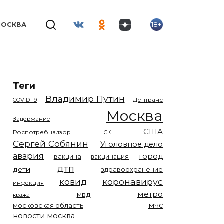
18+
МОСКВА
Теги
Владимир Путин
COVID-19
Дептранс
Москва
Задержание
США
Роспотребнадзор
СК
Сергей Собянин
Уголовное дело
авария
город
вакцина
вакцинация
дтп
дети
здравоохранение
коронавирус
ковид
инфекция
метро
мвд
кража
мчс
московская область
новости москва