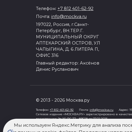
Телефон:
+7 812 401-62-92
Почта:
info@mockva.ru
197022, Россия, г.Санкт-
Петербург, ВН.ТЕР.Г.
МУНИЦИПАЛЬНЫЙ ОКРУГ
АПТЕКАРСКИЙ ОСТРОВ, УЛ
ЧАПЫГИНА, Д. 6 ЛИТЕРА П,
ОФИС 316
Главный редактор: Аксёнов
Денис Русланович
© 2013 - 2026 Москва.ру
Телефон:
+7 812 401-62-92
Почта:
info@mockva.ru
Адрес: 197
Сетевое издание «МОСКВА.РУ» зарегистрировано в качеств
регистрации: Эл № ФС 77 - 89028 от 07.02.2025
Учредитель: Общество с ограниченной ответственностью "Ро
Мы используем Яндекс.Метрику для анализа пос
Генеральный директор: Третьяков Олег Александрович
Знак информационной продукции в случаях, предусмотренны