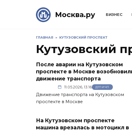
Skip
to
Москва.ру
БИЗНЕС
content
ГЛАВНАЯ
»
КУТУЗОВСКИЙ ПРОСПЕКТ
Кутузовский п
После аварии на Кутузовском
проспекте в Москве возобновил
движение транспорта
11.05.2026, 13:16
ДТП И ЧП
Движение транспорта на Кутузовском
проспекте в Москве
На Кутузовском проспекте
машина врезалась в мотоцикл в