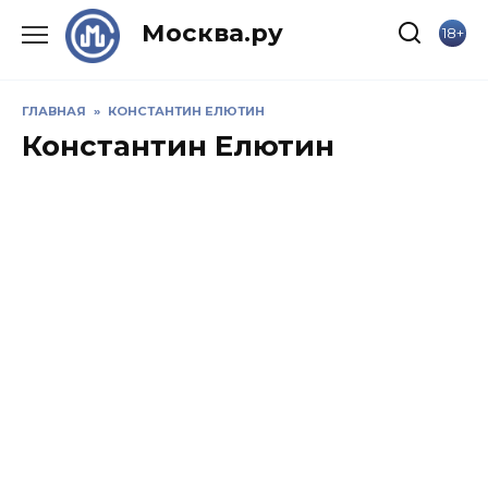
Skip
Москва.ру
18+
to
content
ГЛАВНАЯ
»
КОНСТАНТИН ЕЛЮТИН
Константин Елютин