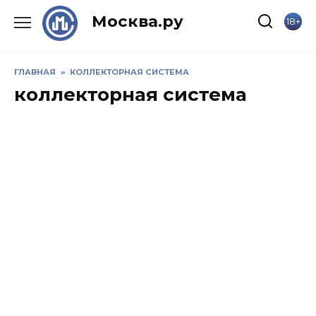
Skip
Москва.ру
18+
to
content
ГЛАВНАЯ
»
КОЛЛЕКТОРНАЯ СИСТЕМА
коллекторная система