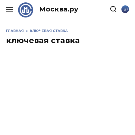
Skip
Москва.ру
18+
to
content
ГЛАВНАЯ
»
КЛЮЧЕВАЯ СТАВКА
ключевая ставка