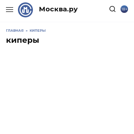
Skip
Москва.ру
18+
to
content
ГЛАВНАЯ
»
КИПЕРЫ
киперы