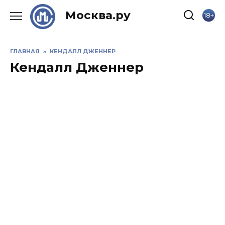
Skip
Москва.ру
18+
to
content
ГЛАВНАЯ
»
КЕНДАЛЛ ДЖЕННЕР
Кендалл Дженнер