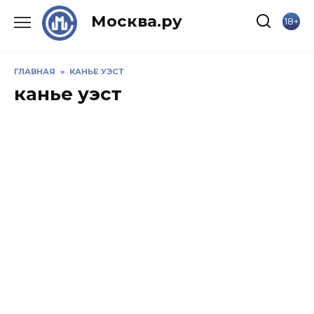
Skip
Москва.ру
18+
to
content
ГЛАВНАЯ
»
КАНЬЕ УЭСТ
канье уэст