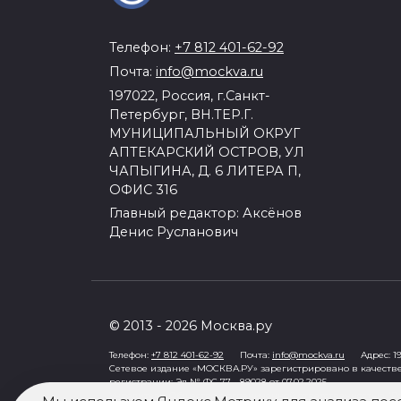
Телефон:
+7 812 401-62-92
Почта:
info@mockva.ru
197022, Россия, г.Санкт-
Петербург, ВН.ТЕР.Г.
МУНИЦИПАЛЬНЫЙ ОКРУГ
АПТЕКАРСКИЙ ОСТРОВ, УЛ
ЧАПЫГИНА, Д. 6 ЛИТЕРА П,
ОФИС 316
Главный редактор: Аксёнов
Денис Русланович
© 2013 - 2026 Москва.ру
Телефон:
+7 812 401-62-92
Почта:
info@mockva.ru
Адрес: 197
Сетевое издание «МОСКВА.РУ» зарегистрировано в качеств
регистрации: Эл № ФС 77 - 89028 от 07.02.2025
Учредитель: Общество с ограниченной ответственностью "Ро