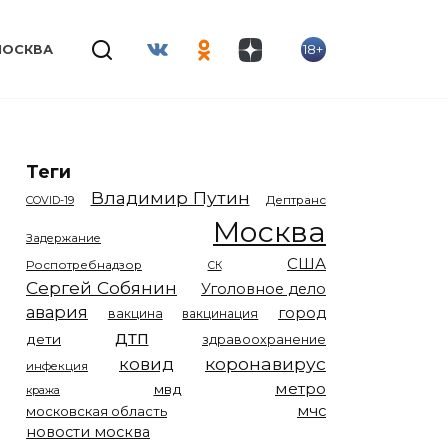
18+
МОСКВА
Теги
Владимир Путин
COVID-19
Дептранс
Москва
Задержание
США
Роспотребнадзор
СК
Сергей Собянин
Уголовное дело
авария
город
вакцина
вакцинация
дтп
дети
здравоохранение
коронавирус
ковид
инфекция
метро
мвд
кража
мчс
московская область
новости москва