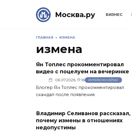
Skip
to
Москва.ру
БИЗНЕС
content
ГЛАВНАЯ
»
ИЗМЕНА
измена
Ян Топлес прокомментировал
видео с поцелуем на вечеринке
06.07.2026, 17:16
ИНТЕРЕСНО СЕЙЧАС
Блогер Ян Топлес прокомментировал
скандал после появления
Владимир Селиванов рассказал,
почему измены в отношениях
недопустимы