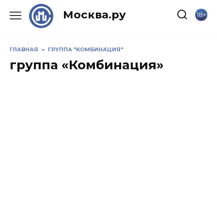
Skip
Москва.ру
18+
to
content
ГЛАВНАЯ
»
ГРУППА "КОМБИНАЦИЯ"
группа «Комбинация»