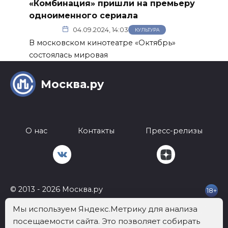
«Комбинация» пришли на премьеру
одноименного сериала
04.09.2024, 14:03
КУЛЬТУРА
В московском кинотеатре «Октябрь»
состоялась мировая
Москва.ру
О нас
Контакты
Пресс-релизы
© 2013 - 2026 Москва.ру
18+
Телефон:
+7 812 401-62-92
Почта:
info@mockva.ru
Адрес: 197022 Россия,
Мы используем Яндекс.Метрику для анализа
г.Санкт-Петербург, ВН.ТЕР.Г. МУНИЦИПАЛЬНЫЙ ОКРУГ АПТЕКАРСКИЙ
посещаемости сайта. Это позволяет собирать
ОСТРОВ, УЛ ЧАПЫГИНА, Д. 6 ЛИТЕРА П, ОФИС 316