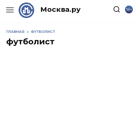
Skip
Москва.ру
18+
to
content
ГЛАВНАЯ
»
ФУТБОЛИСТ
футболист