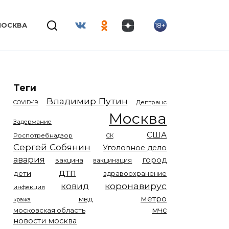
18+
МОСКВА
Теги
Владимир Путин
COVID-19
Дептранс
Москва
Задержание
США
Роспотребнадзор
СК
Сергей Собянин
Уголовное дело
авария
город
вакцина
вакцинация
дтп
дети
здравоохранение
коронавирус
ковид
инфекция
метро
мвд
кража
мчс
московская область
новости москва