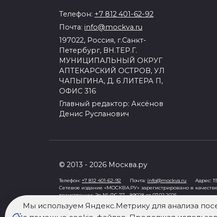
Телефон:
+7 812 401-62-92
Почта:
info@mockva.ru
197022, Россия, г.Санкт-
Петербург, ВН.ТЕР.Г.
МУНИЦИПАЛЬНЫЙ ОКРУГ
АПТЕКАРСКИЙ ОСТРОВ, УЛ
ЧАПЫГИНА, Д. 6 ЛИТЕРА П,
ОФИС 316
Главный редактор: Аксёнов
Денис Русланович
© 2013 - 2026 Москва.ру
Телефон:
+7 812 401-62-92
Почта:
info@mockva.ru
Адрес: 197
Сетевое издание «МОСКВА.РУ» зарегистрировано в качеств
регистрации: Эл № ФС 77 - 89028 от 07.02.2025
Учредитель: Общество с ограниченной ответственностью "Ро
Мы используем Яндекс.Метрику для анализа пос
Генеральный директор: Третьяков Олег Александрович
Знак информационной продукции в случаях, предусмотренны