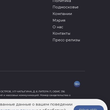
Политика
Подмосковье
Компании
Мэрия
О нас
Контакты
Пресс-релизы
18+
ОСТРОВ, УЛ ЧАПЫГИНА, Д. 6 ЛИТЕРА П, ОФИС 316
ий и массовых коммуникаций. Номер свидетельства о
рованные данные о вашем поведении
ормации, причиняющей вред их здоровью и развитию» 18+.