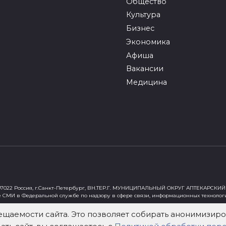
Общество
Культура
Бизнес
Экономика
Афиша
Вакансии
Медицина
022 Россия, г.Санкт-Петербург, ВН.ТЕР.Г. МУНИЦИПАЛЬНЫЙ ОКРУГ АПТЕКАРСКИЙ 
е СМИ в Федеральной службе по надзору в сфере связи, информационных технолог
ст"
ещаемости сайта. Это позволяет собирать анонимизи
х Федеральным законом от 29 декабря 2010 года № 436-ФЗ «О защите детей от инф