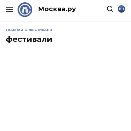
Skip
Москва.ру
18+
to
content
ГЛАВНАЯ
»
ФЕСТИВАЛИ
фестивали