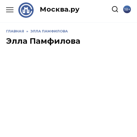
Skip
Москва.ру
18+
to
content
ГЛАВНАЯ
»
ЭЛЛА ПАМФИЛОВА
Элла Памфилова