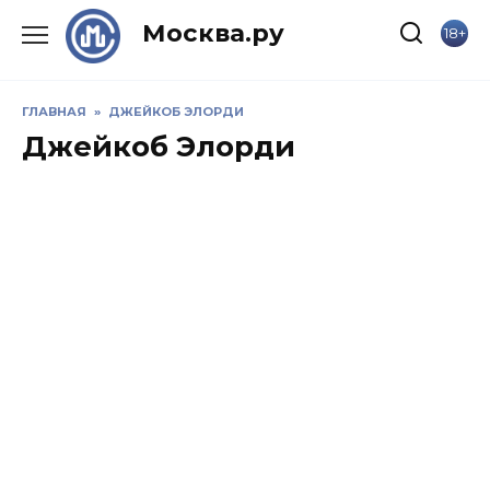
Skip
Москва.ру
18+
to
content
ГЛАВНАЯ
»
ДЖЕЙКОБ ЭЛОРДИ
Джейкоб Элорди