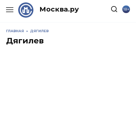
Skip
Москва.ру
18+
to
content
ГЛАВНАЯ
»
ДЯГИЛЕВ
Дягилев