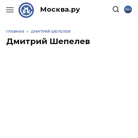
Skip
Москва.ру
18+
to
content
ГЛАВНАЯ
»
ДМИТРИЙ ШЕПЕЛЕВ
Дмитрий Шепелев